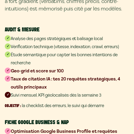
à fort gradient (verbatims, chiffres précis, contre-
intuitions) est mémorisé puis cité par les modèles.
AUDIT & MESURE
Analyse des pages stratégiques et balisage local
✓
Vérification technique (vitesse, indexation, crawl, erreurs)
✓
Étude sémantique pour capter les bonnes intentions de
✓
recherche
Geo-grid et score sur 100
✓
Taux de citation IA : tes 20 requêtes stratégiques, 4
✓
outils principaux
Suivi mensuel, KPI géolocalisés dès la semaine 3
✓
la checklist des erreurs, le suivi qui démarre
OBJECTIF
:
FICHE GOOGLE BUSINESS & NAP
Optimisation Google Business Profile et requêtes
✓