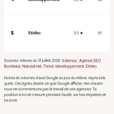
Ethiko
5,0
★
111
5
Sources, relevés du 31 juillet 2026 :
Eskimoz - Agence SEO
Bordeaux
,
Natural-net
,
Thrive
,
idéveloppement
,
Ethiko
.
Notes et volumes d'avis Google au jour du relevé, repris tels
quels. Ces lignes disent ce que Google affiche, rien d'autre :
nous ne commentons pas le travail de ces agences. Ta
position à toi se mesure pendant l'audit, sur tes requêtes et
ta zone.