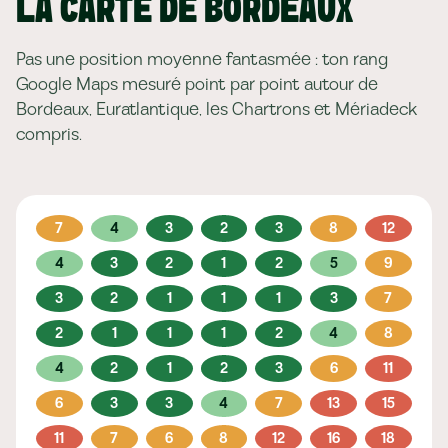
LA CARTE DE BORDEAUX
Pas une position moyenne fantasmée : ton rang
Google Maps mesuré point par point autour de
Bordeaux, Euratlantique, les Chartrons et Mériadeck
compris.
7
4
3
2
3
8
12
4
3
2
1
2
5
9
3
2
1
1
1
3
7
2
1
1
1
2
4
8
4
2
1
2
3
6
11
6
3
3
4
7
13
15
11
7
6
8
12
16
18