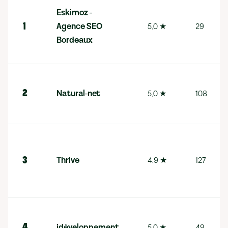
Eskimoz -
Agence SEO
5,0
★
29
1
Bordeaux
Natural-net
5,0
★
108
2
Thrive
4,9
★
127
3
idéveloppement
5,0
★
49
4