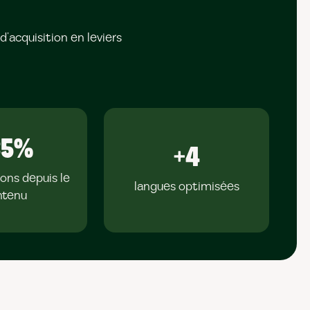
’acquisition en leviers
85%
+4
ons depuis le
langues optimisées
ntenu