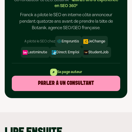
Co-fondateur et CEO, Botanik
·
Quinze ans d'expérience
en SEO 360°
Franck a piloté le SEO en interne côté annonceur
pendant quatorze ans avant de prendre la tête de
Botanik, agence SEO/GEO française.
A piloté le SEO chez
Empruntis
JeChange
Lastminute
Direct Emploi
StudentJob
Sa page auteur
PARLER À UN CONSULTANT