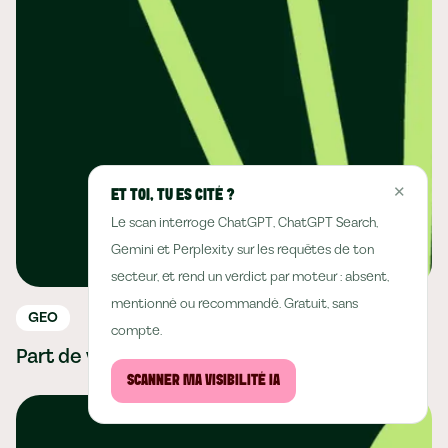
✕
ET TOI, TU ES CITÉ ?
Le scan interroge ChatGPT, ChatGPT Search,
Gemini et Perplexity sur les requêtes de ton
secteur, et rend un verdict par moteur : absent,
mentionné ou recommandé. Gratuit, sans
GEO
compte.
Part de voix IA : comment la calculer
SCANNER MA VISIBILITÉ IA