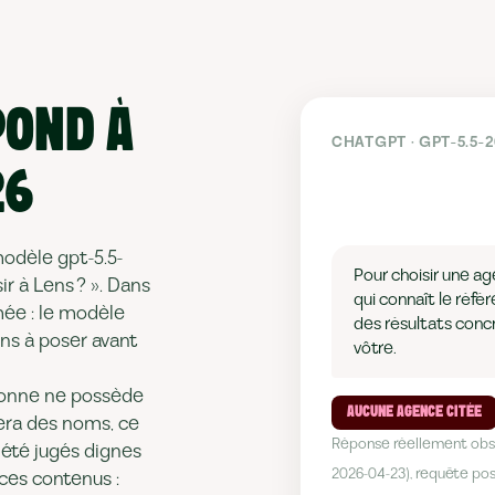
POND À
CHATGPT · GPT-5.5-
26
modèle gpt-5.5-
Pour choisir une a
r à Lens ? ». Dans
qui connaît le réf
mée : le modèle
des résultats concr
ons à poser avant
vôtre.
rsonne ne possède
AUCUNE AGENCE CITÉE
tera des noms, ce
Réponse réellement obse
 été jugés dignes
2026-04-23), requête pos
ces contenus :