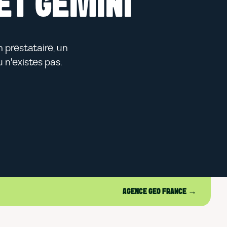
ET GEMINI
n prestataire, un
 n'existes pas.
AGENCE GEO FRANCE →