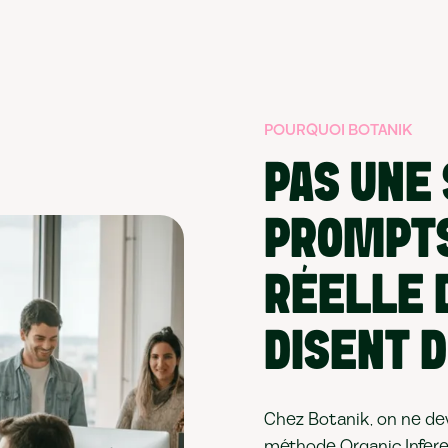
POURQUOI BOTANIK
PAS UNE
PROMPTS
RÉELLE D
DISENT D
Chez Botanik, on ne devi
méthode Organic Infere