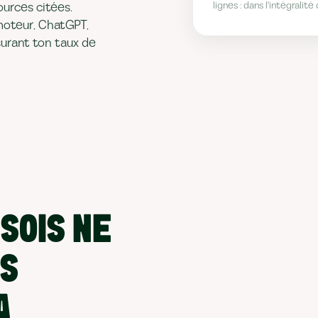
lignes : dans l'intégrali
ources citées.
moteur, ChatGPT,
surant ton taux de
SOIS NE
LS
A