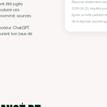
Réponse réellement obse
ont été jugés
2026-04-23), requête pos
roduire ces
lignes, un tiret cadratin d
ur nommé, sources
de la réponse, aucune a
moteur, ChatGPT,
surant ton taux de