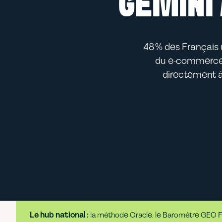
GEMINI
48 % des Français u
du e-commerce, 
directement à
Le hub national :
la méthode Oracle, le Baromètre GEO Fra