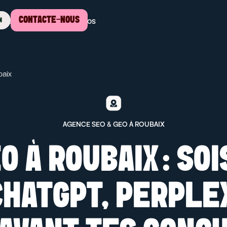
CONTACTE-NOUS
ssources
Tarifs
À propos
N
aix
AGENCE SEO & GEO À ROUBAIX
O À ROUBAIX : SOI
CHATGPT, PERPLEX