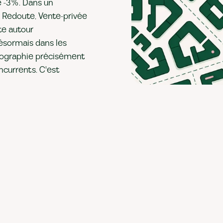
 -3 %. Dans un
 Redoute, Vente-privée
te autour
 désormais dans les
tographie précisément
oncurrents. C'est