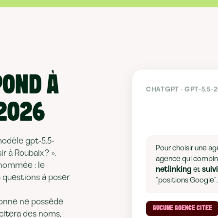
POND À
CHATGPT · GPT-5.5-
 2026
modèle gpt-5.5-
Pour choisir une ag
r à Roubaix ? ».
agence qui combi
 nommée : le
netlinking
et
suiv
s questions à poser
“positions Google”.
rsonne ne possède
AUCUNE AGENCE CITÉE
 citera des noms,