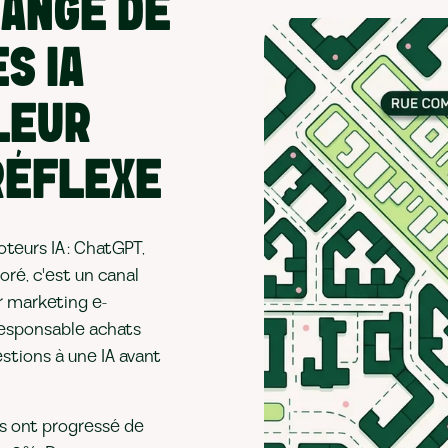
HANGÉ DE
S IA
LEUR
RÉFLEXE
moteurs IA : ChatGPT,
oré, c'est un canal
ur marketing e-
responsable achats
uestions à une IA avant
es ont progressé de