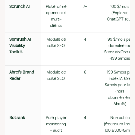
Scrunch AI
Plateforme
7+
100 $/mois
agences et
(Explorer,
multi-
ChatGPT seul)
clients
Semrush AI
Module de
4
99 $/mois par
Visibility
suite SEO
domaine (ou
Toolkit
Semrush One dè
~199 $/mois)
Ahrefs Brand
Module de
6
199 $/mois par
Radar
suite SEO
index IA, 699
$/mois pour les 6
(hors
abonnement
Ahrefs)
Botrank
Pure-player
4
Non public
monitoring
(freemium limité 
+ audit
100 à 300 €/mois