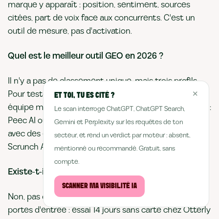
marque y apparaît : position, sentiment, sources
citées, part de voix face aux concurrents. C'est un
outil de mesure, pas d'activation.
Quel est le meilleur outil GEO en 2026 ?
Il n'y a pas de classement unique, mais trois profils.
Pour tester sans engagement : Rankscale. Pour une
✕
ET TOI, TU ES CITÉ ?
équipe marketing qui veut de la lisibilité au quotidien :
Le scan interroge ChatGPT, ChatGPT Search,
Peec AI ou Météoria. Pour un groupe multi-marques
Gemini et Perplexity sur les requêtes de ton
avec des exigences de gouvernance : Profound ou
secteur, et rend un verdict par moteur : absent,
Scrunch AI.
mentionné ou recommandé. Gratuit, sans
compte.
Existe-t-il un outil GEO gratuit ?
SCANNER MA VISIBILITÉ IA
Non, pas de version gratuite complète. Il existe des
portes d'entrée : essai 14 jours sans carte chez Otterly