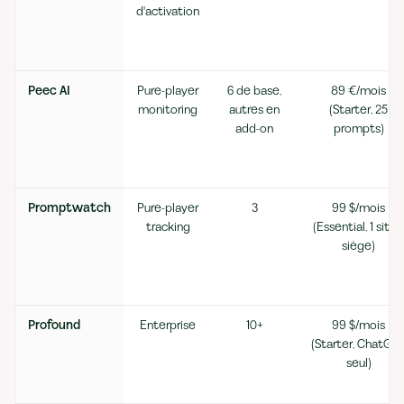
d'activation
Peec AI
Pure-player
6 de base,
89 €/mois
monitoring
autres en
(Starter, 25
add-on
prompts)
Promptwatch
Pure-player
3
99 $/mois
tracking
(Essential, 1 site, 
siège)
Profound
Enterprise
10+
99 $/mois
(Starter, ChatGP
seul)