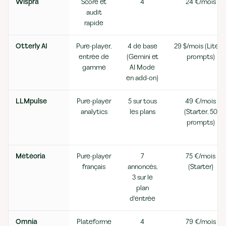
Wispra
Score et
4
24 €/mois
audit
rapide
Otterly AI
Pure-player,
4 de base
29 $/mois (Lite, 1
entrée de
(Gemini et
prompts)
gamme
AI Mode
en add-on)
LLMpulse
Pure-player
5 sur tous
49 €/mois
analytics
les plans
(Starter, 50
prompts)
Météoria
Pure-player
7
75 €/mois
français
annoncés,
(Starter)
3 sur le
plan
d'entrée
Omnia
Plateforme
4
79 €/mois