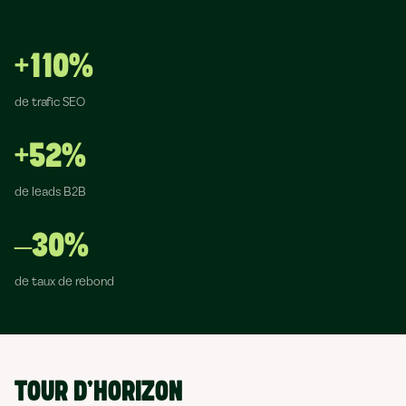
+110%
de trafic SEO
+52%
de leads B2B
–30%
de taux de rebond
TOUR D’HORIZON