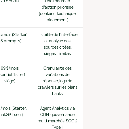
79 €/mois
Une roadmap
d'action priorisée
(contenu, technique,
placement)
/mois (Starter,
Lisibilité de l'interface
25 prompts)
et analyse des
sources citées,
sièges illimités
99 $/mois
Granularité des
sential, 1 site, 1
variations de
siège)
réponse, logs de
crawlers sur les plans
hauts
/mois (Starter,
Agent Analytics via
hatGPT seul)
CDN, gouvernance
multi-marchés, SOC 2
Type II