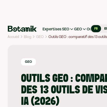
Expertises SEO
GEO
Outils
Re
FR
E
Accueil
Blog
GEO
Outils GEO : comparatif des 13 outils d
GEO
OUTILS GEO : COMPA
DES 13 OUTILS DE VI
IA (2026)