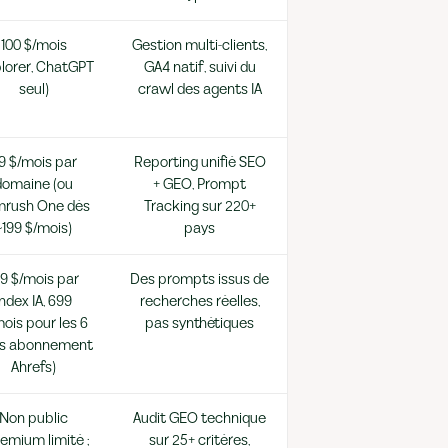
100 $/mois
Gestion multi-clients,
plorer, ChatGPT
GA4 natif, suivi du
seul)
crawl des agents IA
9 $/mois par
Reporting unifié SEO
domaine (ou
+ GEO, Prompt
rush One dès
Tracking sur 220+
~199 $/mois)
pays
99 $/mois par
Des prompts issus de
index IA, 699
recherches réelles,
ois pour les 6
pas synthétiques
rs abonnement
Ahrefs)
Non public
Audit GEO technique
eemium limité ;
sur 25+ critères,