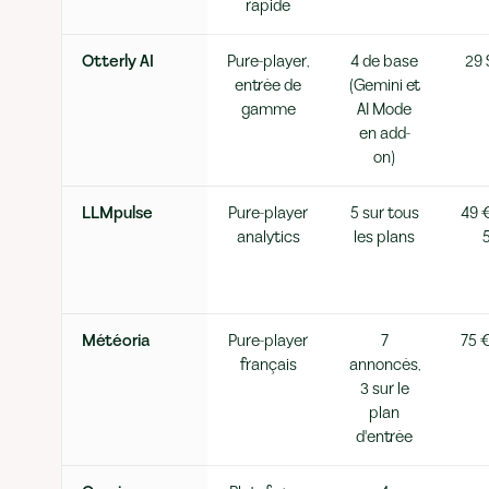
rapide
Otterly AI
Pure-player,
4 de base
29 
entrée de
(Gemini et
gamme
AI Mode
en add-
on)
LLMpulse
Pure-player
5 sur tous
49 €
analytics
les plans
Météoria
Pure-player
7
75 €
français
annoncés,
3 sur le
plan
d'entrée