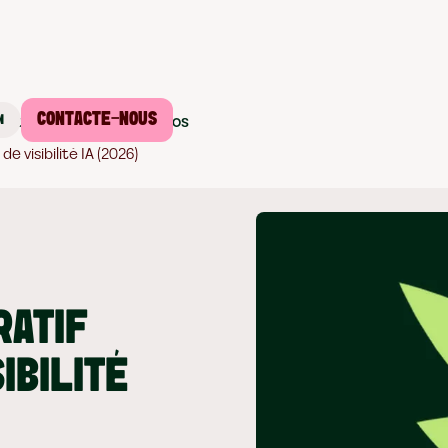
CONTACTE-NOUS
ssources
Tarifs
À propos
N
e visibilité IA (2026)
RATIF
SIBILITÉ