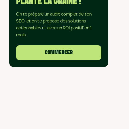
PLANTE LA GRAINE !
On te prépare un audit complet de ton
SEO, et on te propose des solutions
actionnables et avec un ROI positif en 1
mois.
COMMENCER