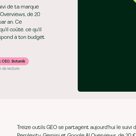
uivi de ta marque
 Overviews, de 20
par an. Ce
'il coûte, ce qu'il
espond à ton budget
t CEO, Botanik
n de lecture
Treize outils GEO se partagent aujourd'hui le suiv
Perplexity, Gemini et Google AI Overviews, de 20 €/