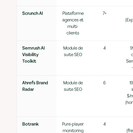
Scrunch AI
Plateforme
7+
agences et
(Ex
multi-
clients
Semrush AI
Module de
4
9
Visibility
suite SEO
Toolkit
Sem
Ahrefs Brand
Module de
6
1
Radar
suite SEO
$/m
(ho
Botrank
Pure-player
4
monitoring
(fr