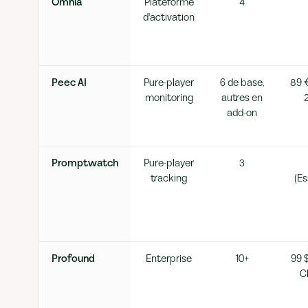
Omnia
Plateforme
4
d'activation
Peec AI
Pure-player
6 de base,
89 €
monitoring
autres en
add-on
Promptwatch
Pure-player
3
tracking
(Es
Profound
Enterprise
10+
99 $
C