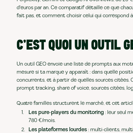
d'euros par an. Ce comparatif détaille ce que chacun
fait pas, et comment choisir celui qui correspond 
esté)
oins de 50 €/mois)
C'EST QUOI UN OUTIL G
is)
 enterprise
Un outil GEO envoie une liste de prompts aux mote
mesure si ta marque y apparaît : dans quelle positi
concurrents, et à partir de quelles sources citées.
prompt tracking, share of voice, sources citées, log
Quatre familles structurent le marché, et cet article
Les pure-players du monitoring
: leur seul m
780 €/mois.
Les plateformes lourdes
: multi-clients, mu